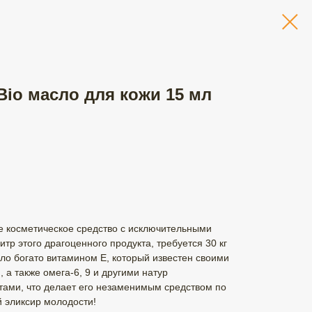
 Bio масло для кожи 15 мл
е косметическое средство с исключительными
итр этого драгоценного продукта, требуется 30 кг
ло богато витамином Е, который известен своими
 а также омега-6, 9 и другими натур
ами, что делает его незаменимым средством по
й эликсир молодости!