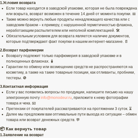
1.Условия возврата
Если товар находится в заводской упаковке, которая не была повреждена
или вскрыта, возврат возможен в течение 14 дней от момента покупки. 📅
Также можно вернуть любые продукты ненадлежащего качества или с
заводским браком – к примеру, с нарушенной герметичностью флакона,
неработающим распылителем или неполной комплектацией. 🛠️
Обязательным условием для возврата является наличие документов,
которые подтверждают факт покупки в нашем интернет-магазине. 📄
2.Возврат парфюмерии
Возврату подлежит только парфюмерия в заводской упаковке и в
полноценных флаконах. 🧴
Гарантии по обмену или возмещению средств не распространяются на
косметику, а также на такие товарные позиции, как отливанты, пробники,
тестеры. 🚫
3.Контактная информация
Если у вас появились вопросы по продукции, напишите письмо на нашу
электронную почту
info@monodeur.ru
, приложите к нему фотографии
товара и чека. 📧
Претензии от покупателей рассматриваются на протяжении 3 суток. ⏳
Далее мы предложим вам оптимальные пути выхода из ситуации – обмен
товара или возврат денежных средств. 💬
📦 Как вернуть товар
1.Заявление на возврат