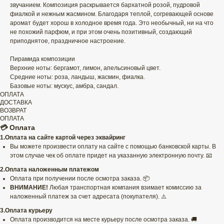
звучанием. Композиция раскрывается бархатной розой, пудровой
фиалкой и нежным жасмином. Благодаря теплой, согревающей основе
аромат будет хорош в холодное время года. Это необычный, ни на что
не похожий парфюм, и при этом очень позитивный, создающий
приподнятое, праздничное настроение.
Пирамида композиции
Верхние ноты: бергамот, лимон, апельсиновый цвет.
Средние ноты: роза, ландыш, жасмин, фиалка.
Базовые ноты: мускус, амбра, сандал.
ОПЛАТА
ДОСТАВКА
ВОЗВРАТ
ОПЛАТА
💳 Оплата
1.Оплата на сайте картой через эквайринг
Вы можете произвести оплату на сайте с помощью банковской карты. В
этом случае чек об оплате придет на указанную электронную почту. 📧
2.Оплата наложенным платежом
Оплата при получении после осмотра заказа. 📦
ВНИМАНИЕ!
Любая транспортная компания взимает комиссию за
наложенный платеж за счет адресата (покупателя). ⚠️
3.Оплата курьеру
Оплата производится на месте курьеру после осмотра заказа. 🚚