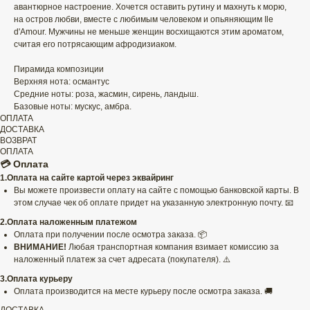
авантюрное настроение. Хочется оставить рутину и махнуть к морю,
на остров любви, вместе с любимым человеком и опьяняющим Ile
d'Amour. Мужчины не меньше женщин восхищаются этим ароматом,
считая его потрясающим афродизиаком.
Пирамида композиции
Верхняя нота: османтус
Средние ноты: роза, жасмин, сирень, ландыш.
Базовые ноты: мускус, амбра.
ОПЛАТА
ДОСТАВКА
ВОЗВРАТ
ОПЛАТА
💳 Оплата
1.Оплата на сайте картой через эквайринг
Вы можете произвести оплату на сайте с помощью банковской карты. В
этом случае чек об оплате придет на указанную электронную почту. 📧
2.Оплата наложенным платежом
Оплата при получении после осмотра заказа. 📦
ВНИМАНИЕ!
Любая транспортная компания взимает комиссию за
наложенный платеж за счет адресата (покупателя). ⚠️
3.Оплата курьеру
Оплата производится на месте курьеру после осмотра заказа. 🚚