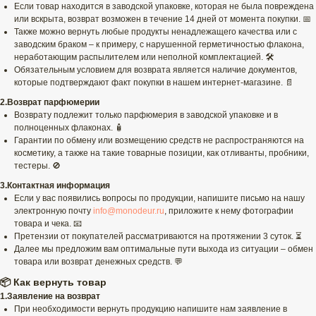
Если товар находится в заводской упаковке, которая не была повреждена
или вскрыта, возврат возможен в течение 14 дней от момента покупки. 📅
Также можно вернуть любые продукты ненадлежащего качества или с
заводским браком – к примеру, с нарушенной герметичностью флакона,
неработающим распылителем или неполной комплектацией. 🛠️
Обязательным условием для возврата является наличие документов,
которые подтверждают факт покупки в нашем интернет-магазине. 📄
2.Возврат парфюмерии
Возврату подлежит только парфюмерия в заводской упаковке и в
полноценных флаконах. 🧴
Гарантии по обмену или возмещению средств не распространяются на
косметику, а также на такие товарные позиции, как отливанты, пробники,
тестеры. 🚫
3.Контактная информация
Если у вас появились вопросы по продукции, напишите письмо на нашу
электронную почту
info@monodeur.ru
, приложите к нему фотографии
товара и чека. 📧
Претензии от покупателей рассматриваются на протяжении 3 суток. ⏳
Далее мы предложим вам оптимальные пути выхода из ситуации – обмен
товара или возврат денежных средств. 💬
📦 Как вернуть товар
1.Заявление на возврат
При необходимости вернуть продукцию напишите нам заявление в