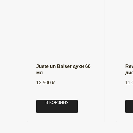
Juste un Baiser духи 60
Rev
мл
ди
мл 
12 500
₽
11 
В КОРЗИНУ