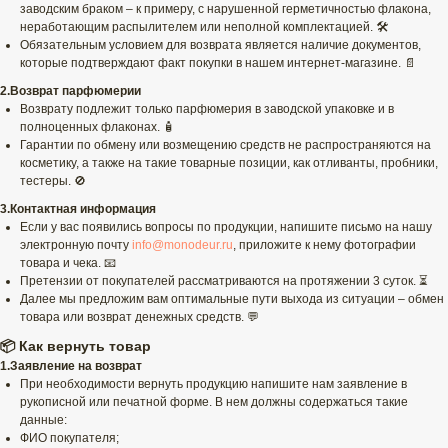
заводским браком – к примеру, с нарушенной герметичностью флакона,
неработающим распылителем или неполной комплектацией. 🛠️
Обязательным условием для возврата является наличие документов,
которые подтверждают факт покупки в нашем интернет-магазине. 📄
2.Возврат парфюмерии
Возврату подлежит только парфюмерия в заводской упаковке и в
полноценных флаконах. 🧴
Гарантии по обмену или возмещению средств не распространяются на
косметику, а также на такие товарные позиции, как отливанты, пробники,
тестеры. 🚫
3.Контактная информация
Если у вас появились вопросы по продукции, напишите письмо на нашу
электронную почту
info@monodeur.ru
, приложите к нему фотографии
товара и чека. 📧
Претензии от покупателей рассматриваются на протяжении 3 суток. ⏳
Далее мы предложим вам оптимальные пути выхода из ситуации – обмен
товара или возврат денежных средств. 💬
📦 Как вернуть товар
1.Заявление на возврат
При необходимости вернуть продукцию напишите нам заявление в
рукописной или печатной форме. В нем должны содержаться такие
данные:
ФИО покупателя;