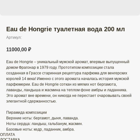
Eau de Hongrie туалетная вода 200 мл
Артикул:
11000,00
₽
Eau de Hongrie – уникальный мужской аромат, впервые выпущенный
домом Фрагонар в 1979 году. Прототипом композиции стала
созданная в Грассе старинная рецептура парфюма для венгерских
королей 14 века! Именно с этого аромата началась история мужской
парфюмерии. Eau de Hongrie соткан из мягких нот бергамота,
лаванды, ландыша и жасмина на теплом фоне амбры и ладанника.
Это аромат вне времени, он никогда не перестает очаровывать своей
элегантной сдержанностью.
Пирамида композиции
Верхние ноты: бергамот, дыня, лаванда.
Ноты сердца: ландыш, гальбанум, жасмин.
Базовые ноты: кедр, ладанник, амбра.
ОПЛАТА
ДОСТАВКА