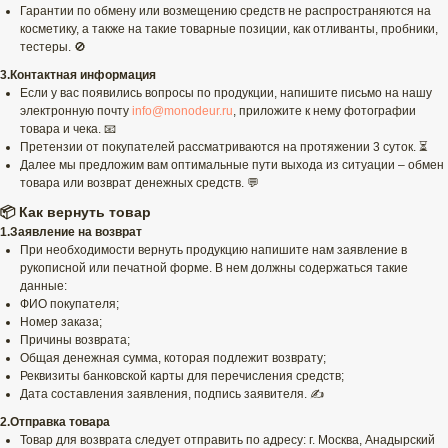
Гарантии по обмену или возмещению средств не распространяются на
косметику, а также на такие товарные позиции, как отливанты, пробники,
тестеры. 🚫
3.Контактная информация
Если у вас появились вопросы по продукции, напишите письмо на нашу
электронную почту
info@monodeur.ru
, приложите к нему фотографии
товара и чека. 📧
Претензии от покупателей рассматриваются на протяжении 3 суток. ⏳
Далее мы предложим вам оптимальные пути выхода из ситуации – обмен
товара или возврат денежных средств. 💬
📦 Как вернуть товар
1.Заявление на возврат
При необходимости вернуть продукцию напишите нам заявление в
рукописной или печатной форме. В нем должны содержаться такие
данные:
ФИО покупателя;
Номер заказа;
Причины возврата;
Общая денежная сумма, которая подлежит возврату;
Реквизиты банковской карты для перечисления средств;
Дата составления заявления, подпись заявителя. ✍️
2.Отправка товара
Товар для возврата следует отправить по адресу: г. Москва, Анадырский