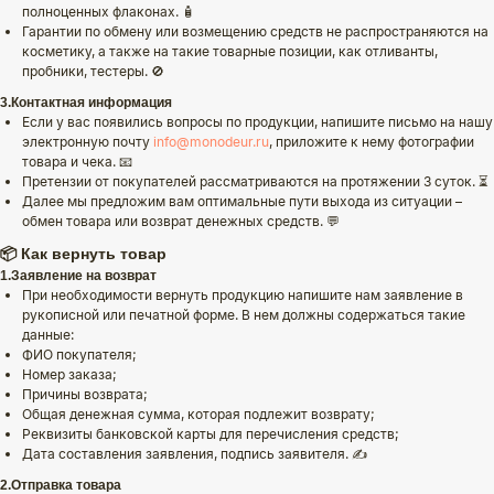
полноценных флаконах. 🧴
Гарантии по обмену или возмещению средств не распространяются на
косметику, а также на такие товарные позиции, как отливанты,
пробники, тестеры. 🚫
3.Контактная информация
Если у вас появились вопросы по продукции, напишите письмо на нашу
электронную почту
info@monodeur.ru
, приложите к нему фотографии
товара и чека. 📧
Претензии от покупателей рассматриваются на протяжении 3 суток. ⏳
Далее мы предложим вам оптимальные пути выхода из ситуации –
обмен товара или возврат денежных средств. 💬
📦 Как вернуть товар
1.Заявление на возврат
При необходимости вернуть продукцию напишите нам заявление в
рукописной или печатной форме. В нем должны содержаться такие
данные:
ФИО покупателя;
Номер заказа;
Причины возврата;
Общая денежная сумма, которая подлежит возврату;
Реквизиты банковской карты для перечисления средств;
Дата составления заявления, подпись заявителя. ✍️
2.Отправка товара