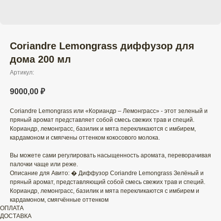
Coriandre Lemongrass диффузор для
дома 200 мл
Артикул:
9000,00
₽
Coriandre Lemongrass или «Кориандр – Лемонграсс» - этот зеленый и
пряный аромат представляет собой смесь свежих трав и специй.
Кориандр, лемонграсс, базилик и мята перекликаются с имбирем,
кардамоном и смягчены оттенком кокосового молока.
Вы можете сами регулировать насыщенность аромата, переворачивая
палочки чаще или реже.
Описание для Авито: � Диффузор Coriandre Lemongrass Зелёный и
пряный аромат, представляющий собой смесь свежих трав и специй.
Кориандр, лемонграсс, базилик и мята перекликаются с имбирем и
кардамоном, смягчённые оттенком
ОПЛАТА
ДОСТАВКА