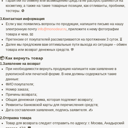
Гарантии по обмену или возмещению средств не распространяются на
косметику, а также на такие товарные позиции, как отливанты, пробники,
тестеры. 🚫
3.Контактная информация
Если у вас появились вопросы по продукции, напишите письмо на нашу
электронную почту
info@monodeur.ru
, приложите к нему фотографии
товара и чека. 📧
Претензии от покупателей рассматриваются на протяжении 3 суток. ⏳
Далее мы предложим вам оптимальные пути выхода из ситуации – обмен
товара или возврат денежных средств. 💬
📦 Как вернуть товар
1.Заявление на возврат
При необходимости вернуть продукцию напишите нам заявление в
рукописной или печатной форме. В нем должны содержаться такие
данные:
ФИО покупателя;
Номер заказа;
Причины возврата;
Общая денежная сумма, которая подлежит возврату;
Реквизиты банковской карты для перечисления средств;
Дата составления заявления, подпись заявителя. ✍️
2.Отправка товара
Товар для возврата следует отправить по адресу: г. Москва, Анадырский