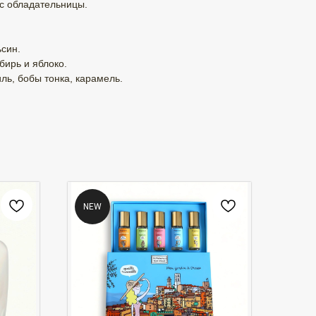
ус обладательницы.
ьсин.
бирь и яблоко.
ль, бобы тонка, карамель.
NEW