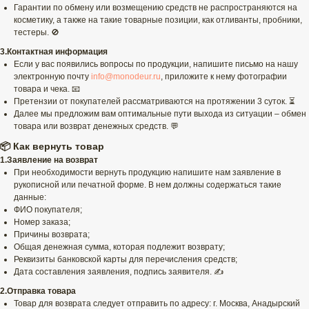
Гарантии по обмену или возмещению средств не распространяются на
косметику, а также на такие товарные позиции, как отливанты, пробники,
тестеры. 🚫
3.Контактная информация
Если у вас появились вопросы по продукции, напишите письмо на нашу
электронную почту
info@monodeur.ru
, приложите к нему фотографии
товара и чека. 📧
Претензии от покупателей рассматриваются на протяжении 3 суток. ⏳
Далее мы предложим вам оптимальные пути выхода из ситуации – обмен
товара или возврат денежных средств. 💬
📦 Как вернуть товар
1.Заявление на возврат
При необходимости вернуть продукцию напишите нам заявление в
рукописной или печатной форме. В нем должны содержаться такие
данные:
ФИО покупателя;
Номер заказа;
Причины возврата;
Общая денежная сумма, которая подлежит возврату;
Реквизиты банковской карты для перечисления средств;
Дата составления заявления, подпись заявителя. ✍️
2.Отправка товара
Товар для возврата следует отправить по адресу: г. Москва, Анадырский