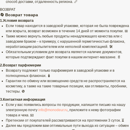
способ доставки, отдаленность региона. 📏
ВОЗВРАТ
🔄 Возврат товара
1.Условия возврата
Если товар находится в заводской упаковке, которая не была повреждена
или вскрыта, возврат возможен в течение 14 дней от момента покупки. 📅
Также можно вернуть любые продукты ненадлежащего качества или с
заводским браком – к примеру, с нарушенной герметичностью флакона,
неработающим распылителем или неполной комплектацией. 🛠️
Обязательным условием для возврата является наличие документов,
которые подтверждают факт покупки в нашем интернет-магазине. 📄
2.Возврат парфюмерии
Возврату подлежит только парфюмерия в заводской упаковке и в
полноценных флаконах. 🧴
Гарантии по обмену или возмещению средств не распространяются на
косметику, а также на такие товарные позиции, как отливанты, пробники,
тестеры. 🚫
3.Контактная информация
Если у вас появились вопросы по продукции, напишите письмо на нашу
электронную почту
info@monodeur.ru
, приложите к нему фотографии
товара и чека. 📧
Претензии от покупателей рассматриваются на протяжении 3 суток. ⏳
Далее мы предложим вам оптимальные пути выхода из ситуации – обмен