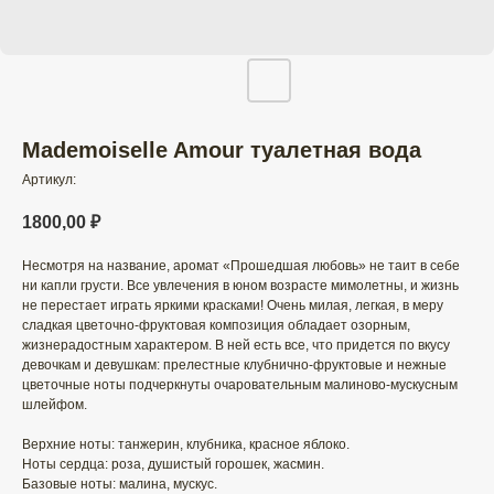
Mademoiselle Amour туалетная вода
Артикул:
1800,00
₽
Несмотря на название, аромат «Прошедшая любовь» не таит в себе
ни капли грусти. Все увлечения в юном возрасте мимолетны, и жизнь
не перестает играть яркими красками! Очень милая, легкая, в меру
сладкая цветочно-фруктовая композиция обладает озорным,
жизнерадостным характером. В ней есть все, что придется по вкусу
девочкам и девушкам: прелестные клубнично-фруктовые и нежные
цветочные ноты подчеркнуты очаровательным малиново-мускусным
шлейфом.
Верхние ноты: танжерин, клубника, красное яблоко.
Ноты сердца: роза, душистый горошек, жасмин.
Базовые ноты: малина, мускус.