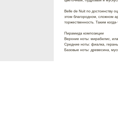
цветочный, пудровый и мускус
Belle de Nuit по достоинству
этом благородном, сложном ар
торжественность. Таким когда
Пирамида композиции
Верхние ноты: мирабилис, ила
Средние ноты: фиалка, герань
Базовые ноты: древесина, муск