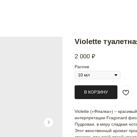
Violette туалетн
2 000
₽
Распив
В КОРЗИНУ
Violette («Фиалка») – красивы
интерпретации Fragonard фио
Пудровая, в меру сладкая нот
Этот женственный аромат прои