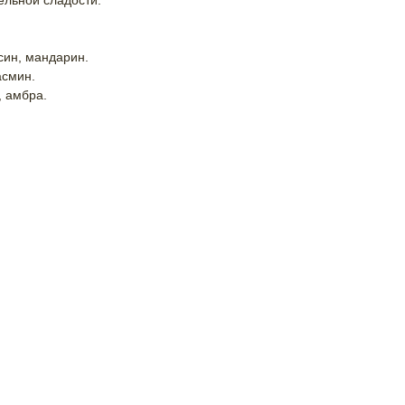
ельной сладости.
син, мандарин.
асмин.
, амбра.