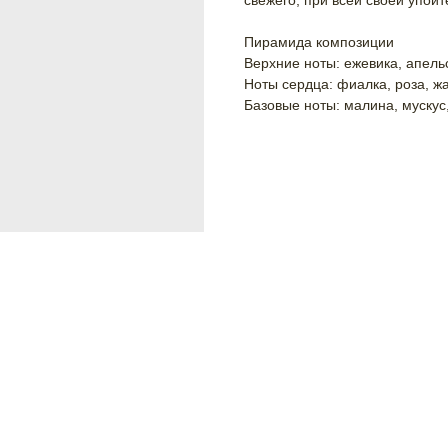
свежего, при всей своей упоит
Пирамида композиции
Верхние ноты: ежевика, апель
Ноты сердца: фиалка, роза, ж
Базовые ноты: малина, мускус