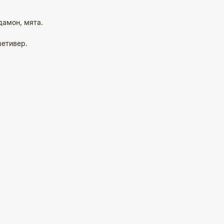
дамон, мята.
ветивер.