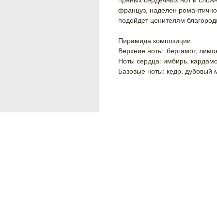
пряных сердечных нот и сложн
француз, наделен романтично
подойдет ценителям благород
Пирамида композиции
Верхние ноты: бергамот, лимо
Ноты сердца: имбирь, кардамо
Базовые ноты: кедр, дубовый м