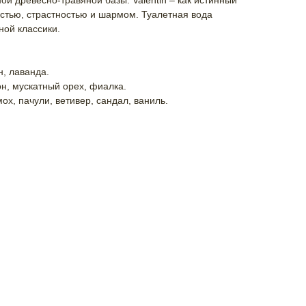
ой древесно-травяной базы. Valentin – как истинный
стью, страстностью и шармом. Туалетная вода
ной классики.
н, лаванда.
н, мускатный орех, фиалка.
ох, пачули, ветивер, сандал, ваниль.