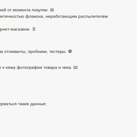
ней от момента покупки. 📅
ерметичностью флакона, неработающим распылителем
рнет-магазине. 📄
к отливанты, пробники, тестеры. 🚫
е к нему фотографии товара и чека. 📧
ржаться такие данные: