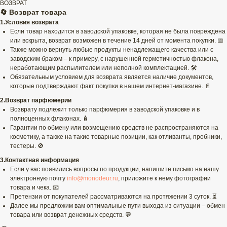
ВОЗВРАТ
🔄 Возврат товара
1.Условия возврата
Если товар находится в заводской упаковке, которая не была повреждена
или вскрыта, возврат возможен в течение 14 дней от момента покупки. 📅
Также можно вернуть любые продукты ненадлежащего качества или с
заводским браком – к примеру, с нарушенной герметичностью флакона,
неработающим распылителем или неполной комплектацией. 🛠️
Обязательным условием для возврата является наличие документов,
которые подтверждают факт покупки в нашем интернет-магазине. 📄
2.Возврат парфюмерии
Возврату подлежит только парфюмерия в заводской упаковке и в
полноценных флаконах. 🧴
Гарантии по обмену или возмещению средств не распространяются на
косметику, а также на такие товарные позиции, как отливанты, пробники,
тестеры. 🚫
3.Контактная информация
Если у вас появились вопросы по продукции, напишите письмо на нашу
электронную почту
info@monodeur.ru
, приложите к нему фотографии
товара и чека. 📧
Претензии от покупателей рассматриваются на протяжении 3 суток. ⏳
Далее мы предложим вам оптимальные пути выхода из ситуации – обмен
товара или возврат денежных средств. 💬