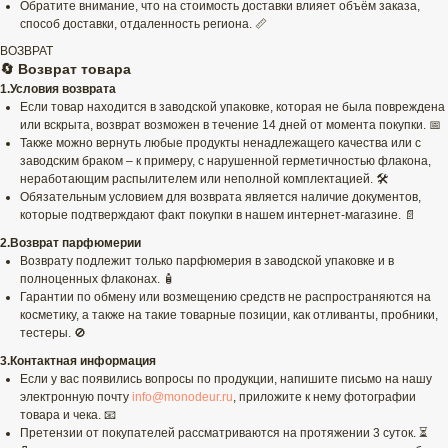
Обратите внимание, что на стоимость доставки влияет объём заказа,
способ доставки, отдаленность региона. 📏
ВОЗВРАТ
🔄 Возврат товара
1.Условия возврата
Если товар находится в заводской упаковке, которая не была повреждена
или вскрыта, возврат возможен в течение 14 дней от момента покупки. 📅
Также можно вернуть любые продукты ненадлежащего качества или с
заводским браком – к примеру, с нарушенной герметичностью флакона,
неработающим распылителем или неполной комплектацией. 🛠️
Обязательным условием для возврата является наличие документов,
которые подтверждают факт покупки в нашем интернет-магазине. 📄
2.Возврат парфюмерии
Возврату подлежит только парфюмерия в заводской упаковке и в
полноценных флаконах. 🧴
Гарантии по обмену или возмещению средств не распространяются на
косметику, а также на такие товарные позиции, как отливанты, пробники,
тестеры. 🚫
3.Контактная информация
Если у вас появились вопросы по продукции, напишите письмо на нашу
электронную почту
info@monodeur.ru
, приложите к нему фотографии
товара и чека. 📧
Претензии от покупателей рассматриваются на протяжении 3 суток. ⏳