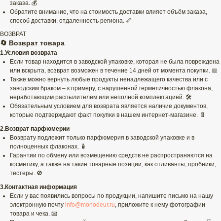
заказа. 💰
Обратите внимание, что на стоимость доставки влияет объём заказа,
способ доставки, отдаленность региона. 📏
ВОЗВРАТ
🔄 Возврат товара
1.Условия возврата
Если товар находится в заводской упаковке, которая не была повреждена
или вскрыта, возврат возможен в течение 14 дней от момента покупки. 📅
Также можно вернуть любые продукты ненадлежащего качества или с
заводским браком – к примеру, с нарушенной герметичностью флакона,
неработающим распылителем или неполной комплектацией. 🛠️
Обязательным условием для возврата является наличие документов,
которые подтверждают факт покупки в нашем интернет-магазине. 📄
2.Возврат парфюмерии
Возврату подлежит только парфюмерия в заводской упаковке и в
полноценных флаконах. 🧴
Гарантии по обмену или возмещению средств не распространяются на
косметику, а также на такие товарные позиции, как отливанты, пробники,
тестеры. 🚫
3.Контактная информация
Если у вас появились вопросы по продукции, напишите письмо на нашу
электронную почту
info@monodeur.ru
, приложите к нему фотографии
товара и чека. 📧