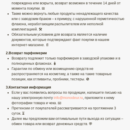
повреждена или вскрыта, возврат возможен в течение 14 дней от
момента покупки. 📅
Также можно вернуть любые продукты ненадлежащего качества
или с заводским браком – к примеру, с нарушенной герметичностью
флакона, неработающим распылителем или неполной
комплектацией. 🛠️
Обязательным условием для возврата является наличие
документов, которые подтверждают факт покупки в нашем
интернет-магазине. 📄
2.Возврат парфюмерии
Возврату подлежит только парфюмерия в заводской упаковке и в
полноценных флаконах. 🧴
Гарантии по обмену или возмещению средств не
распространяются на косметику, а также на такие товарные
позиции, как отливанты, пробники, тестеры. 🚫
3.Контактная информация
Если у вас появились вопросы по продукции, напишите письмо на
нашу электронную почту
info@monodeur.ru
, приложите к нему
фотографии товара и чека. 📧
Претензии от покупателей рассматриваются на протяжении 3
суток. ⏳
Далее мы предложим вам оптимальные пути выхода из ситуации –
обмен товара или возврат денежных средств. 💬