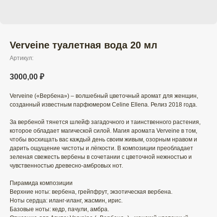
Verveine туалетная вода 20 мл
Артикул:
3000,00
₽
Verveine («Вербена») – волшебный цветочный аромат для женщин,
созданный известным парфюмером Celine Ellena. Релиз 2018 года.
За вербеной тянется шлейф загадочного и таинственного растения,
которое обладает магической силой. Магия аромата Verveine в том,
чтобы восхищать вас каждый день своим живым, озорным нравом и
дарить ощущение чистоты и лёгкости. В композиции преобладает
зеленая свежесть вербены в сочетании с цветочной нежностью и
чувственностью древесно-амбровых нот.
Пирамида композиции
Верхние ноты: вербена, грейпфрут, экзотическая вербена.
Ноты сердца: иланг-иланг, жасмин, ирис.
Базовые ноты: кедр, пачули, амбра.