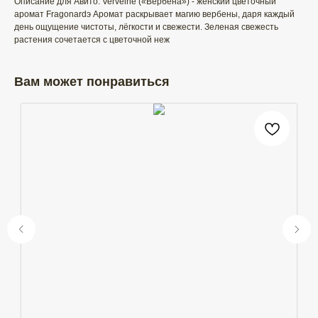
Описание для Авито: Verveine («Вербена») - женский цветочный
аромат Fragonardэ Аромат раскрывает магию вербены, даря каждый
день ощущение чистоты, лёгкости и свежести. Зеленая свежесть
растения сочетается с цветочной неж
Вам может понравиться