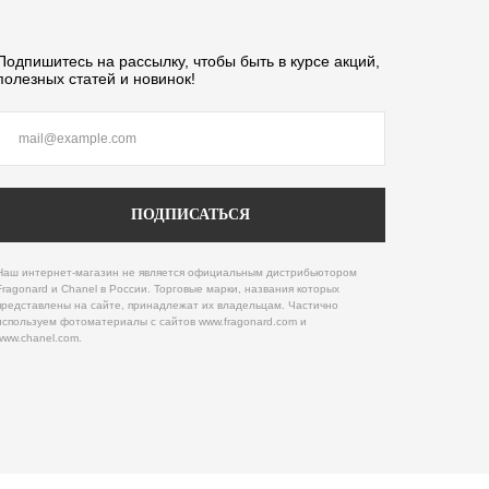
Подпишитесь на рассылку, чтобы быть в курсе акций,
полезных статей и новинок!
ПОДПИСАТЬСЯ
Наш интернет-магазин не является официальным дистрибьютором
Fragonard и Chanel в России. Торговые марки, названия которых
представлены на сайте, принадлежат их владельцам. Частично
используем фотоматериалы с сайтов www.fragonard.com и
www.chanel.com.
Разработка сайта