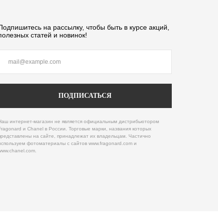
Подпишитесь на рассылку, чтобы быть в курсе акций,
полезных статей и новинок!
ПОДПИСАТЬСЯ
Наш интернет-магазин не является официальным дистрибьютором
Fragonard и Chanel в России. Торговые марки, названия которых
представлены на сайте, принадлежат их владельцам. Частично
используем фотоматериалы с сайтов www.fragonard.com и
www.chanel.com.
Разработка сайта