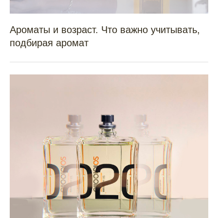
Telegram
Вконтакте
WhatsApp
Ароматы и возраст. Что важно учитывать,
info@monodeur.ru
подбирая аромат
Подпишитесь на рассылку, чтобы быть в курсе
акций, полезных статей и новинок!
ПОДПИСАТЬСЯ
© Все права защищены. 2025
Договор оферты
Политика конфиденциальности
Разработка сайта
Наш интернет-магазин не является официальным
дистрибьютором Fragonard и Chanel в России. Торговые