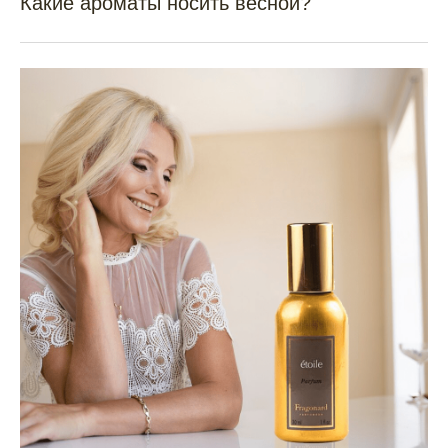
Какие ароматы носить весной?
Магазин
Информация
Новинки
Отзывы
Аромат 2025
Покупателям
Распродажа
О нас
Для женщин
Контакты
Для мужчин
Личный кабинет
Наборы
Распив
CHANEL
Контакты компании
Мы в соцсетях:
+ 7 977 448 78 44
Telegram-канал
+ 7 977 448 68 44